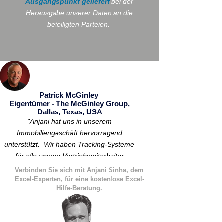
Ausgangspunkt geliefert
bei der
Herausgabe unserer Daten an die
beteiligten Parteien.
Patrick McGinley
Eigentümer - The McGinley Group,
Dallas, Texas, USA
"Anjani hat uns in unserem
Immobiliengeschäft hervorragend
unterstützt.
Wir haben Tracking-Systeme
für alle unsere Vertriebsmitarbeiter
eingerichtet, um eine Verantwortlichkeit zu
Verbinden Sie sich mit Anjani Sinha, dem
etablieren, die sich im Wesentlichen selbst
Excel-Experten, für eine kostenlose Excel-
Hilfe-Beratung.
verwaltet.
Ich gebe dem exchelp.org-
Excel-Experten eine 5-STERNE-
BEWERTUNG!!"