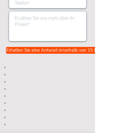
Erhalten Sie eine Antwort innerhalb von 15 Minuten
​
Excel-Formeln
Dashboards
VBA und Makros
Excel-Automatisierung
Excel-Anwendungen
Finanzmodellierung
Zertifizierte Experten
2000+ Kunden
Instant Excel Expertenhilfe