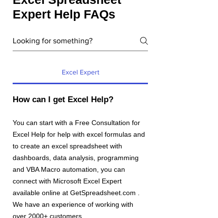
Geschäft und ich wollte Sie nur wissen
Expert Help FAQs
lassen, wie hilfreich Ihr Unternehmen für
uns war. Sie
erstellen schnell und korrekt
Tools, die
uns helfen, unsere Daten besser
zu verstehen und wichtige Projekte
voranzutreiben."
Excel Expert
How can I get Excel Help?
You can start with a Free Consultation for
Excel Help for help with excel formulas and
to create an excel spreadsheet with
dashboards, data analysis, programming
and VBA Macro automation, you can
connect with Microsoft Excel Expert
available online at GetSpreadsheet.com .
We have an experience of working with
over 2000+ customers.