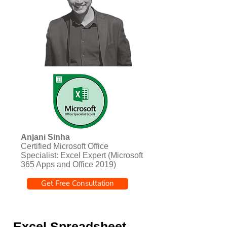
Dr. Lois Lee
Gründer und Präsident - Children of the
Night, Los Angeles, Kalifornien, USA
"Auf der Suche nach praktikablen
Geschäftslösungen ist Outsourcing eine
kostengünstige Lösung. Anjani ist ein
kompetenter Profi, der genau das kann!
Wir
betrachten ihn als Teil unseres
Teams
!
"
Anjani Sinha
Certified Microsoft Office
Specialist: Excel Expert (Microsoft
365 Apps and Office 2019)
Get Free Consultation
Jeff Janik
Präsident - Janik Pizza Corporation,
Charleston, North Carolina, USA
"Wir sind jetzt seit über einem Jahr im
Excel Spreadsheet