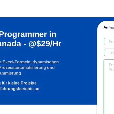
Anfra
 Programmer in
anada - @$29/Hr
mit Excel-Formeln, dynamischen
Prozessautomatisierung und
ammierung
 für kleine Projekte
rfahrungsberichte an