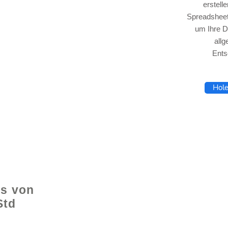
erstell
Spreadsheet
um Ihre D
all
lhelp.org
Ents
Hole
e
ls von
Std