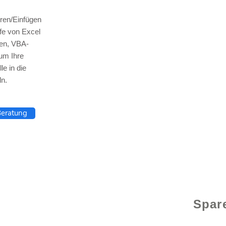
ren/Einfügen
lfe von Excel
len, VBA-
um Ihre
© 2021 v
e in die
n.
 Beratung
Spare