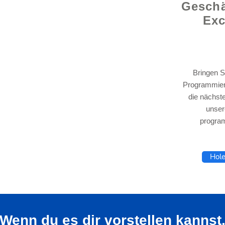
Geschä
Exc
Bringen S
Programmier
die nächst
lhelp.org
unser
progra
Hole
Wenn du
es
dir vorstellen kannst