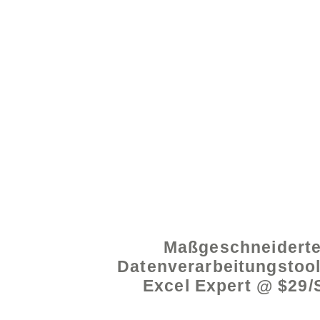
© 2021 von - www.exce
Maßgeschneidert
Datenverarbeitungstoo
Excel Expert @ $29/