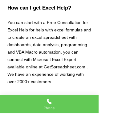
How can I get Excel Help?
You can start with a Free Consultation for
Excel Help for help with excel formulas and
to create an excel spreadsheet with
dashboards, data analysis, programming
and VBA Macro automation, you can
connect with Microsoft Excel Expert
available online at GetSpreadsheet.com .
We have an experience of working with
over 2000+ customers.
What services do Excel Experts
Phone
provide?
Excel Experts can provide a wide variety of
services to an organization, including