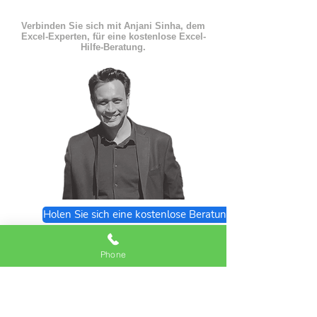
Verbinden Sie sich mit Anjani Sinha, dem
Excel-Experten, für eine kostenlose Excel-
Hilfe-Beratung.
Holen Sie sich eine kostenlose Beratung
Excel Expert FAQs
Phone