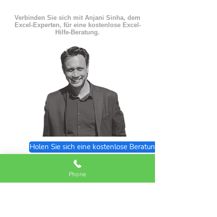
Verbinden Sie sich mit Anjani Sinha, dem
Excel-Experten, für eine kostenlose Excel-
Hilfe-Beratung.
Holen Sie sich eine kostenlose Beratung
Excel Expert FAQs
Phone