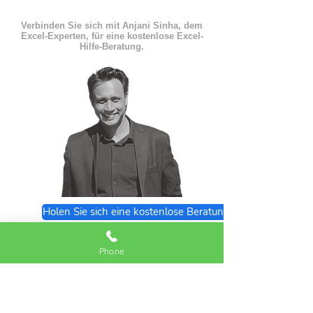
Verbinden Sie sich mit Anjani Sinha, dem
Excel-Experten, für eine kostenlose Excel-
Hilfe-Beratung.
Holen Sie sich eine kostenlose Beratung
Excel Expert FAQs
Phone