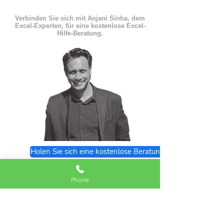
Verbinden Sie sich mit Anjani Sinha, dem
Excel-Experten, für eine kostenlose Excel-
Hilfe-Beratung.
Holen Sie sich eine kostenlose Beratung
Excel Expert FAQs
Phone