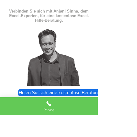
Verbinden Sie sich mit Anjani Sinha, dem
Excel-Experten, für eine kostenlose Excel-
Hilfe-Beratung.
Holen Sie sich eine kostenlose Beratung
Excel Expert FAQs
Phone