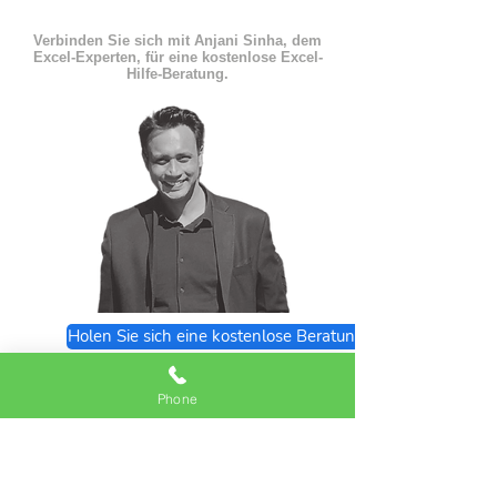
Verbinden Sie sich mit Anjani Sinha, dem
Excel-Experten, für eine kostenlose Excel-
Hilfe-Beratung.
Holen Sie sich eine kostenlose Beratung
Excel Expert FAQs
Phone