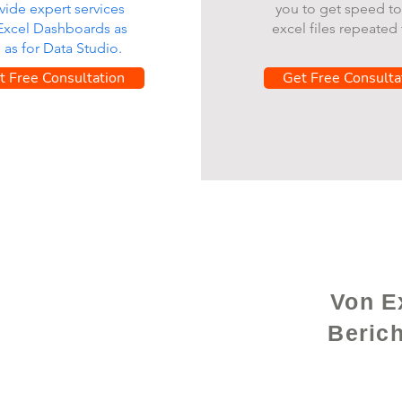
vide expert services
you to get speed to
 Excel Dashboards as
excel files repeated 
l as for Data Studio.
t Free Consultation
Get Free Consulta
Von Ex
Beric