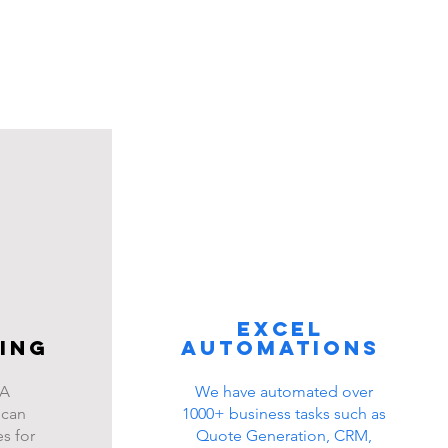
Excel
ing
automations
BA
We have automated over
 can
1000+ business tasks such as
s for
Quote Generation, CRM,