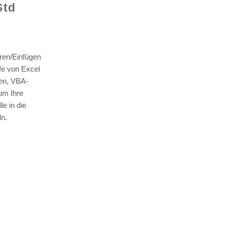
Std
ren/Einfügen
lfe von Excel
len, VBA-
© 2021 v
um Ihre
e in die
n.