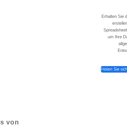
Erhalten Sie 
erstell
Spreadsheet,
um Ihre Da
lhelp.org
allg
Ents
Holen Sie sic
e
ls von