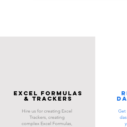
Excel FOrmulas
R
& Trackers
d
Hire us for creating Excel
Get 
Trackers, creating
das
complex Excel Formulas,
y