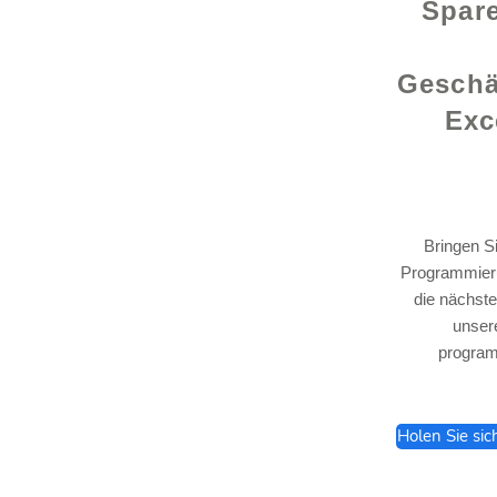
Spare
Geschä
Exc
Bringen S
Programmieru
lhelp.org
die nächste
unser
program
Holen Sie sic