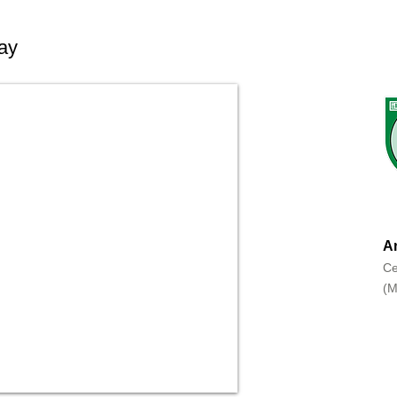
ay
An
Ce
(M