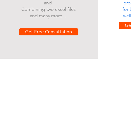
and
pro
Combining two excel files
for
and many more...
wel
Ge
Get Free Consultation