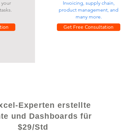
 your
Invoicing, supply chain,
tasks.
product management, and
many more.
tion
Get Free Consultation
cel-Experten erstellte
hte und Dashboards für
$29/Std