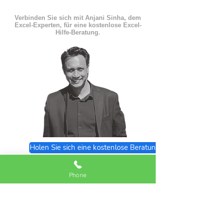
Verbinden Sie sich mit Anjani Sinha, dem
Excel-Experten, für eine kostenlose Excel-
Hilfe-Beratung.
Holen Sie sich eine kostenlose Beratung
Excel Expert FAQs
Phone