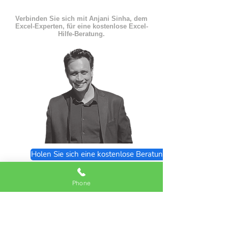
Verbinden Sie sich mit Anjani Sinha, dem
Excel-Experten, für eine kostenlose Excel-
Hilfe-Beratung.
Holen Sie sich eine kostenlose Beratung
Excel Expert FAQs
Phone