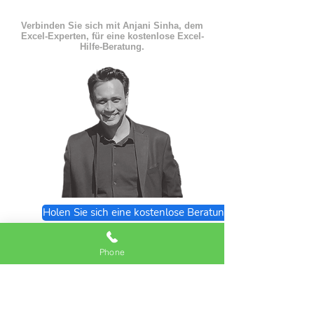
Verbinden Sie sich mit Anjani Sinha, dem
Excel-Experten, für eine kostenlose Excel-
Hilfe-Beratung.
Holen Sie sich eine kostenlose Beratung
Excel Expert FAQs
Phone