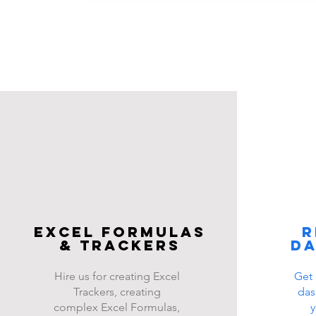
Excel FOrmulas
R
& Trackers
d
Hire us for creating Excel
Get 
Trackers, creating
das
complex Excel Formulas,
y