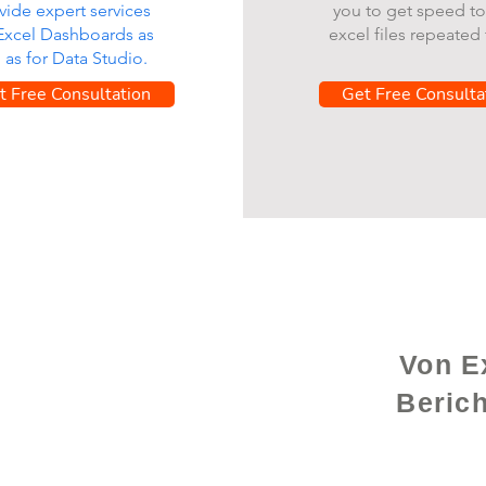
vide expert services
you to get speed to
 Excel Dashboards as
excel files repeated 
l as for Data Studio.
t Free Consultation
Get Free Consulta
Von Ex
Beric