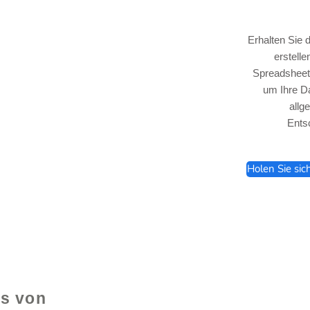
Erhalten Sie 
erstell
Spreadsheet,
um Ihre Da
lhelp.org
allg
Ents
Holen Sie sic
e
ls von