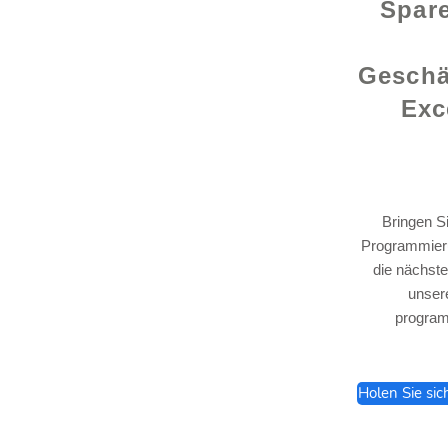
Spare
Geschä
Exc
Bringen S
Programmieru
lhelp.org
die nächste
unser
program
Holen Sie sic