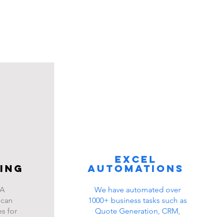
Excel
ing
automations
BA
We have automated over
 can
1000+ business tasks such as
s for
Quote Generation, CRM,