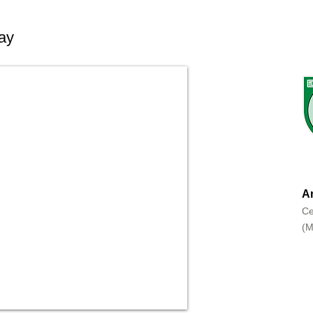
ay
An
Ce
(M