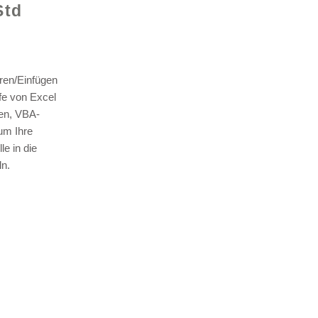
Std
ren/Einfügen
lfe von Excel
len, VBA-
© 2021 v
um Ihre
e in die
n.