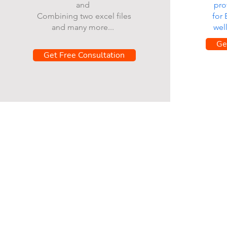
and
pro
Combining two excel files
for
and many more...
wel
Ge
Get Free Consultation