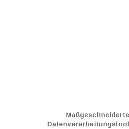
© 2021 von - www.exce
Maßgeschneidert
Datenverarbeitungstoo