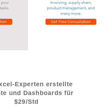
 your
Invoicing, supply chain,
tasks.
product management, and
many more.
tion
Get Free Consultation
cel-Experten erstellte
hte und Dashboards für
$29/Std