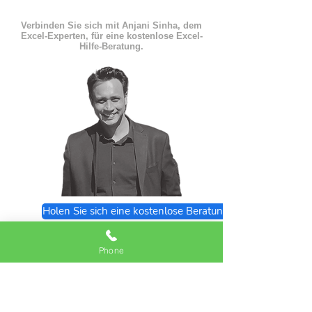
Verbinden Sie sich mit Anjani Sinha, dem
Excel-Experten, für eine kostenlose Excel-
Hilfe-Beratung.
Holen Sie sich eine kostenlose Beratung
Excel Expert FAQs
Phone