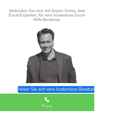
Verbinden Sie sich mit Anjani Sinha, dem
Excel-Experten, für eine kostenlose Excel-
Hilfe-Beratung.
Holen Sie sich eine kostenlose Beratung
Excel Expert FAQs
Phone