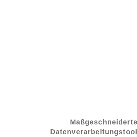
© 2021 von - www.exce
Maßgeschneidert
Datenverarbeitungstoo