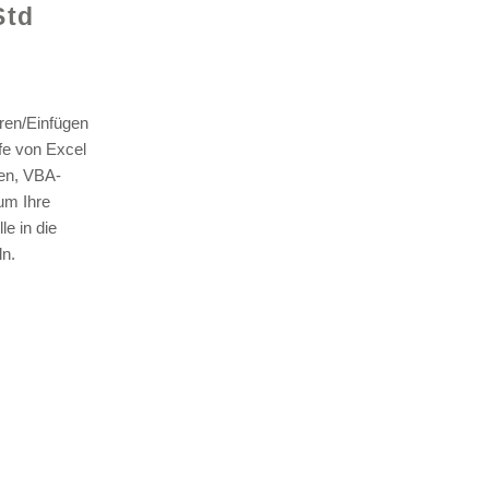
Std
ren/Einfügen
lfe von Excel
len, VBA-
© 2021 v
um Ihre
e in die
n.