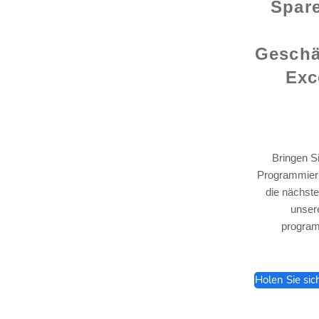
Spare
Geschä
Exc
Bringen S
Programmieru
lhelp.org
die nächste
unser
program
Holen Sie sic