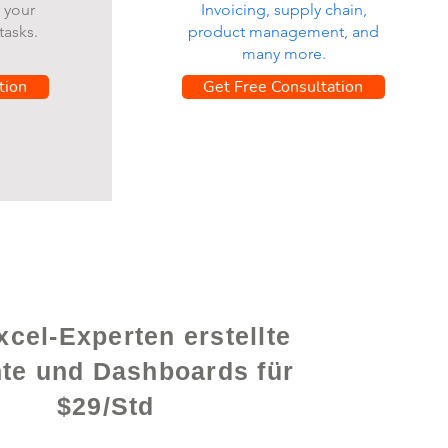
 your
Invoicing, supply chain,
tasks.
product management, and
many more.
tion
Get Free Consultation
cel-Experten erstellte
hte und Dashboards für
$29/Std