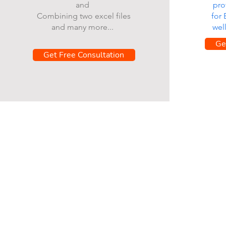
and
pro
Combining two excel files
for
and many more...
wel
Ge
Get Free Consultation