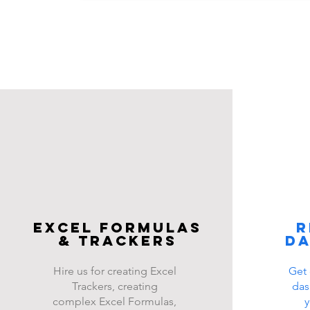
Excel FOrmulas
R
& Trackers
d
Hire us for creating Excel
Get 
Trackers, creating
das
complex Excel Formulas,
y