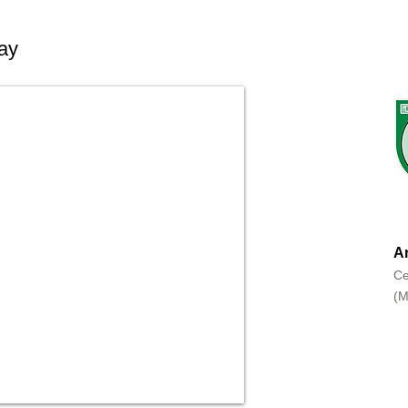
ay
An
Ce
(M