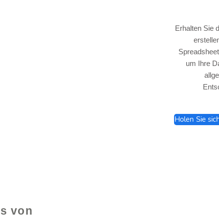
Erhalten Sie 
erstell
Spreadsheet,
um Ihre Da
lhelp.org
allg
Ents
Holen Sie sic
e
ls von