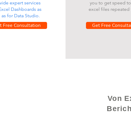
vide expert services
you to get speed to
 Excel Dashboards as
excel files repeated 
l as for Data Studio.
t Free Consultation
Get Free Consulta
Von Ex
Beric