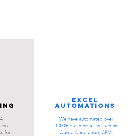
Excel
ing
automations
BA
We have automated over
 can
1000+ business tasks such as
s for
Quote Generation, CRM,