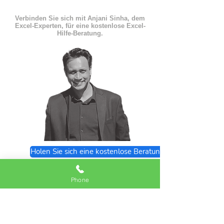
Verbinden Sie sich mit Anjani Sinha, dem
Excel-Experten, für eine kostenlose Excel-
Hilfe-Beratung.
Holen Sie sich eine kostenlose Beratung
Excel Expert FAQs
Phone