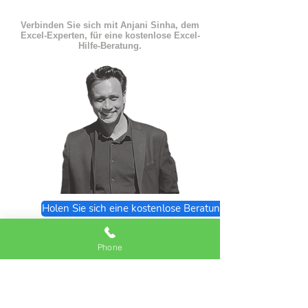
Verbinden Sie sich mit Anjani Sinha, dem
Excel-Experten, für eine kostenlose Excel-
Hilfe-Beratung.
Holen Sie sich eine kostenlose Beratung
Excel Expert FAQs
Phone