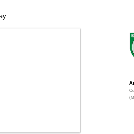
ay
An
Ce
(M