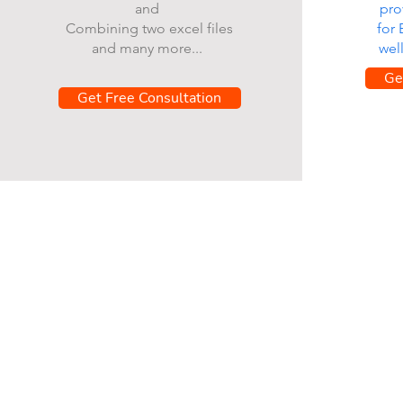
and
pro
Combining two excel files
for
and many more...
wel
Ge
Get Free Consultation