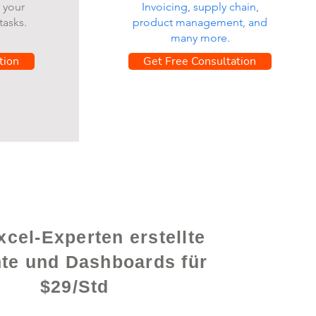
 your
Invoicing, supply chain,
tasks.
product management, and
many more.
tion
Get Free Consultation
cel-Experten erstellte
hte und Dashboards für
$29/Std