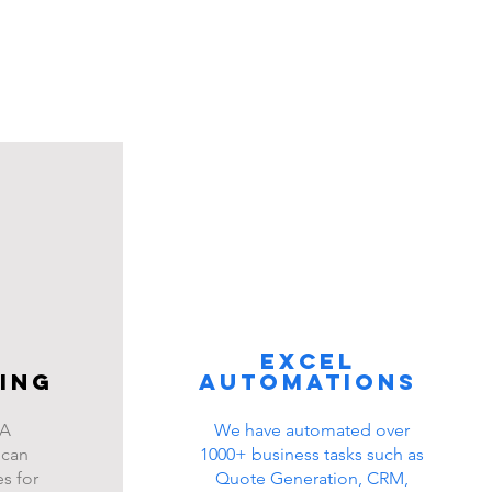
Excel
ing
automations
BA
We have automated over
 can
1000+ business tasks such as
s for
Quote Generation, CRM,