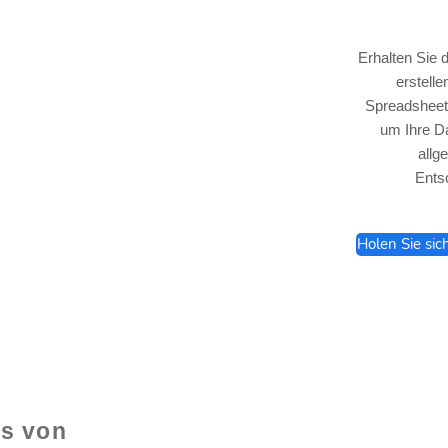
Erhalten Sie 
erstell
Spreadsheet,
um Ihre Da
lhelp.org
allg
Ents
Holen Sie sic
e
ls von