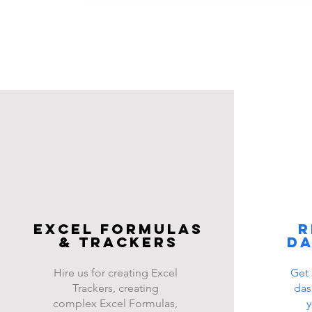
Excel FOrmulas
R
& Trackers
d
Hire us for creating Excel
Get 
Trackers, creating
das
complex Excel Formulas,
y