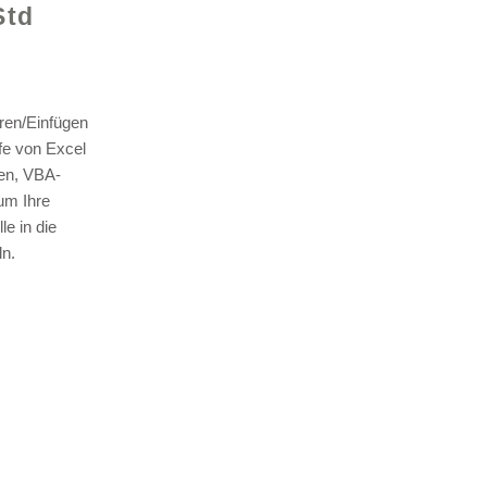
Std
ren/Einfügen
lfe von Excel
len, VBA-
© 2021 v
um Ihre
e in die
n.