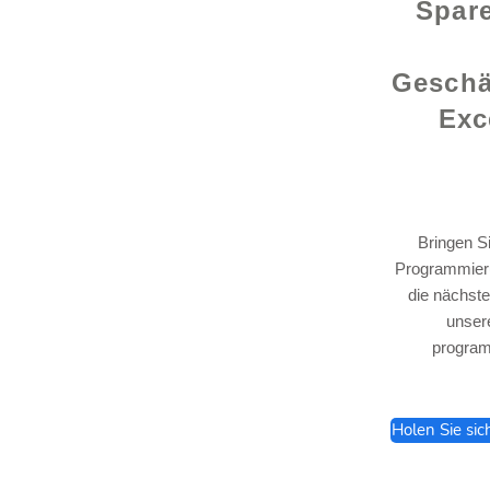
Spare
Geschä
Exc
Bringen S
Programmieru
lhelp.org
die nächste
unser
program
Holen Sie sic