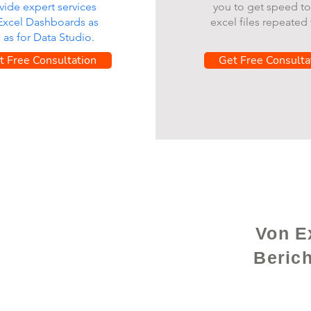
vide expert services
you to get speed to
 Excel Dashboards as
excel files repeated 
l as for Data Studio.
t Free Consultation
Get Free Consulta
Von Ex
Beric