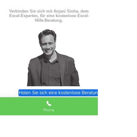
Verbinden Sie sich mit Anjani Sinha, dem
Excel-Experten, für eine kostenlose Excel-
Hilfe-Beratung.
Holen Sie sich eine kostenlose Beratung
Excel Expert FAQs
Phone