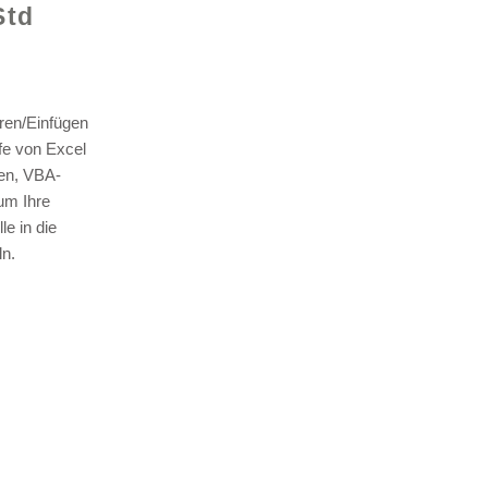
Std
ren/Einfügen
lfe von Excel
len, VBA-
© 2021 v
um Ihre
e in die
n.