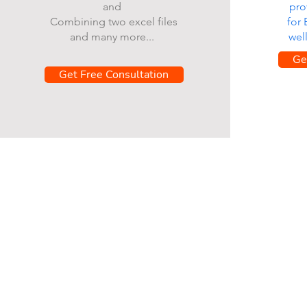
and
pro
Combining two excel files
for
and many more...
wel
Ge
Get Free Consultation