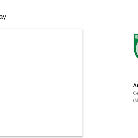
ay
An
Ce
(M