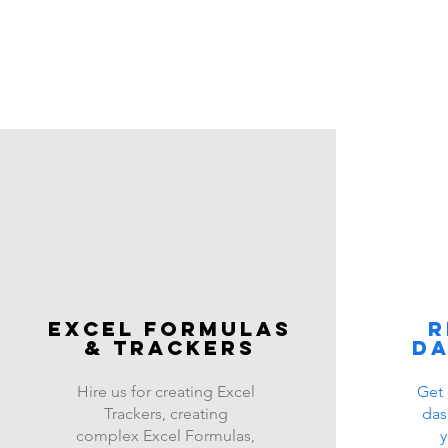
Excel FOrmulas
R
& Trackers
d
Hire us for creating Excel
Get 
Trackers, creating
das
complex Excel Formulas,
y