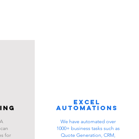
Excel
ing
automations
BA
We have automated over
 can
1000+ business tasks such as
s for
Quote Generation, CRM,