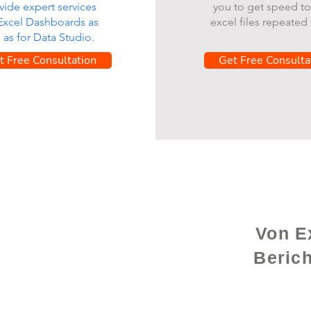
vide expert services
you to get speed to
 Excel Dashboards as
excel files repeated 
l as for Data Studio.
t Free Consultation
Get Free Consulta
Von Ex
Beric