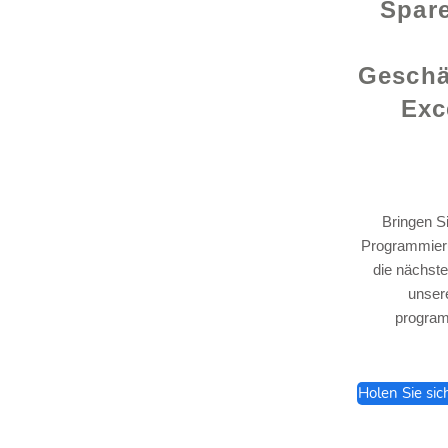
Spare
Geschä
Exc
Bringen S
Programmieru
lhelp.org
die nächste
unser
program
Holen Sie sic