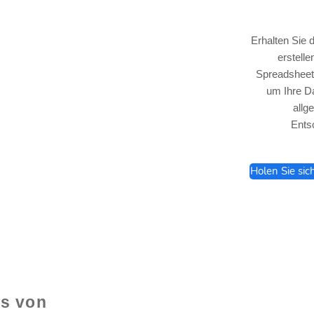
Erhalten Sie 
erstell
Spreadsheet,
um Ihre Da
lhelp.org
allg
Ents
Holen Sie sic
e
ls von