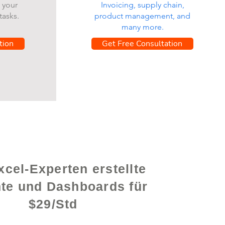
 your
Invoicing, supply chain,
tasks.
product management, and
many more.
tion
Get Free Consultation
cel-Experten erstellte
hte und Dashboards für
$29/Std