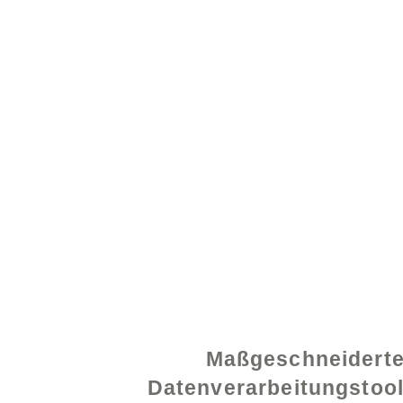
© 2021 von - www.exce
Maßgeschneidert
Datenverarbeitungstoo